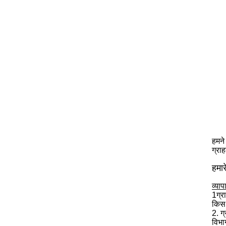
हमने 
ग्रा
हमार
व्याप
1ग्र
किस 
2. ग
विभा