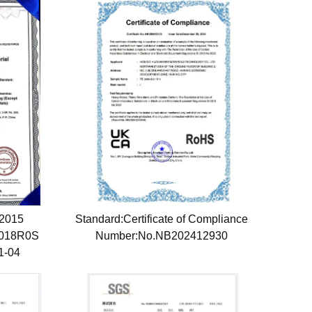
:2015
Standard:Certificate of Compliance
0018R0S
Number:No.NB202412930
01-04