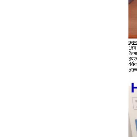
क्रम 
1हम 
2हमा
3प्रत
4तैया
5उच्