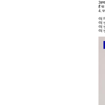
3हमा
हैं य
4. प
पीई फ
पीई स
पीई स
पीई स