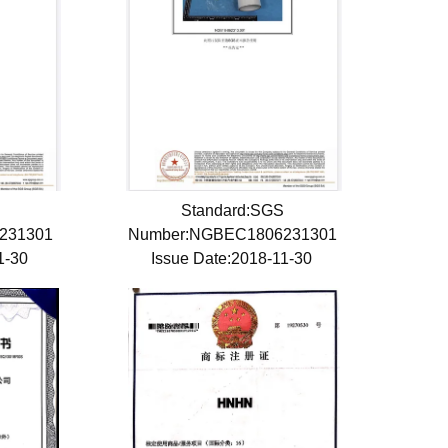
S
Standard:SGS
231301
Number:NGBEC1806231301
11-30
Issue Date:2018-11-30