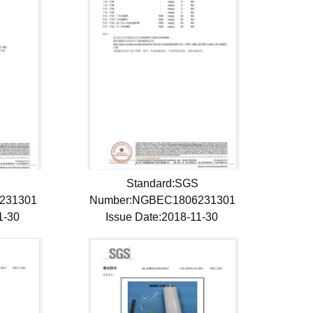
S
Standard:SGS
231301
Number:NGBEC1806231301
11-30
Issue Date:2018-11-30