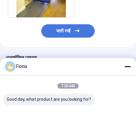
संरक्षण फिल्म
जारी रखें
अनुशंसित उत्पाद
Fiona
7:20 AM
Good day, what product are you looking for?
600 मिमी * 50 मीटर तल
36 इंच X 600 फीट आसान
अस्थायी तल संरक्षण 
संरक्षण फिल्म 50 माइक्रोन
मास्क फ्लोर प्रोटेक्शन फिल्म
600 मिमी X 100 मी
हार्ड सतह लकड़ी का फर्श
ब्लू हार्ड सरफेस प्रोटेक्टर
चिपकने वाला प्लास्