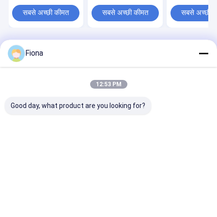
सबसे अच्छी कीमत
सबसे अच्छी कीमत
सबसे अच्छी 
होम
हमारे बारे में
हमसे संपर्क करें
Desktop Site
Fiona
साइट मैप
गोपनीयता नीति
गुणवत्ता
मल्टी सरफेस प्रोटेक्शन फिल्म
चीन का कारखाना.Copyright © 2026
Haining Huanan New Material Technology Co.,Ltd. All Rights
12:53 PM
Reserved.
Good day, what product are you looking for?
घर
उत्पाद
वीडियो