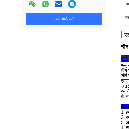
लं
प्
अब संपर्क करें
उत
चीन 
वि
एल्यू
टीम औ
शीर्ष
एल्य
खतरे
अवरो
के स
हम 
1. ह
2. हम
3. अ
4. ह