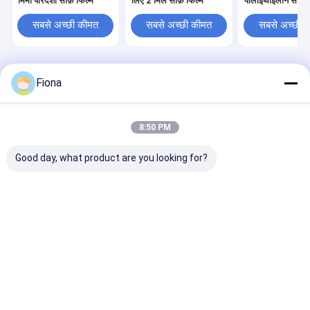
मिमी पारदर्शी साफ़ फिल्म
लिए 2 मिल साफ़ फिल्म
पॉलीइथाइलीन संरक्ष
सबसे अच्छी कीमत
सबसे अच्छी कीमत
सबसे अच्छी 
होम
हमारे बारे में
हमसे संपर्क करें
Desktop Site
Fiona
साइट मैप
गोपनीयता नीति
गुणवत्ता
मल्टी सरफेस प्रोटेक्शन फिल्म
चीन का कारखाना.Copyright © 2026
Haining Huanan New Material Technology Co.,Ltd. All Rights
8:50 PM
Reserved.
Good day, what product are you looking for?
घर
उत्पाद
वीडियो