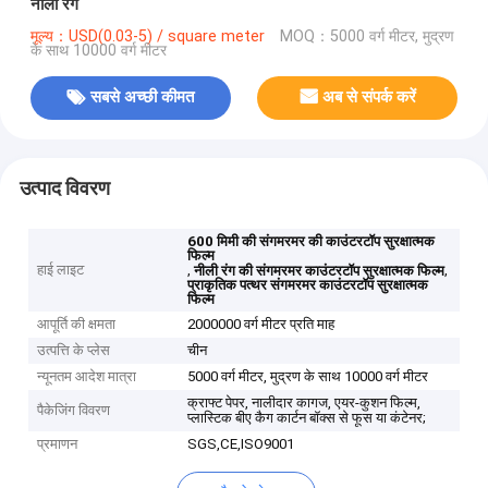
नीला रंग
मूल्य：USD(0.03-5) / square meter
MOQ：5000 वर्ग मीटर, मुद्रण
के साथ 10000 वर्ग मीटर
सबसे अच्छी कीमत
अब से संपर्क करें
उत्पाद विवरण
600 मिमी की संगमरमर की काउंटरटॉप सुरक्षात्मक
फिल्म
हाई लाइट
,
,
नीली रंग की संगमरमर काउंटरटॉप सुरक्षात्मक फिल्म
प्राकृतिक पत्थर संगमरमर काउंटरटॉप सुरक्षात्मक
फिल्म
आपूर्ति की क्षमता
2000000 वर्ग मीटर प्रति माह
उत्पत्ति के प्लेस
चीन
न्यूनतम आदेश मात्रा
5000 वर्ग मीटर, मुद्रण के साथ 10000 वर्ग मीटर
क्राफ्ट पेपर, नालीदार कागज, एयर-कुशन फिल्म,
पैकेजिंग विवरण
प्लास्टिक बीए कैग कार्टन बॉक्स से फूस या कंटेनर;
प्रमाणन
SGS,CE,ISO9001